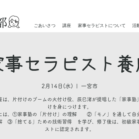
ごあいさつ
講座
家事セラピストについて
活
家事セラピスト養
2月14日(水)
  |  
一宮市
座は、片付けのブームの火付け役、辰巳渚が提唱した「家事塾
けを身につけます。
には、①家事塾の「片付け」の理解 ②「モノ」を通して自
解 ③「捨てる」ための技術習得 を学び、修了後は、初級家
ストに認定されます。