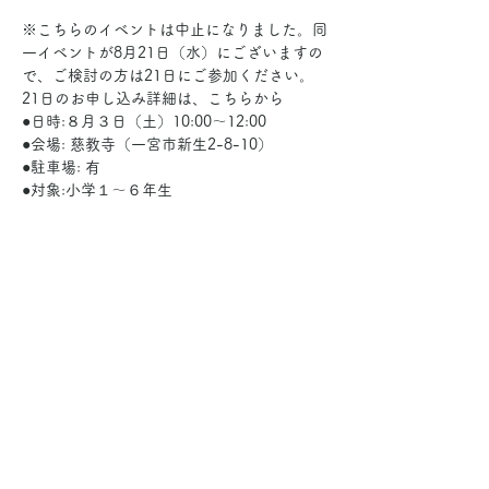
※こちらのイベントは中止になりました。同
一イベントが8月21日（水）にございますの
で、ご検討の方は21日にご参加ください。
21日のお申し込み詳細は、
こちら
から
●日時:８月３日（土）10:00～12:00　
●会場: 慈教寺（一宮市新生2-8-10）
●駐車場: 有
●対象:小学１～６年生 
さらに表示
このイベントをシェア